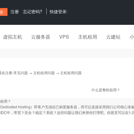
注册
忘记密码?
快捷登录:
虚拟主机
云服务器
VPS
主机租用
云建站
域名注册-常见问题
→
主机租用问题
→ 主机租用问题
什么是整机租用？
机租用？
Dedicated Hosting）即客户无须自己购置服务器，而可以直接采用我们公司
IDC中，带宽？安全？稳定？系统？这些问题让我们来替你打理吧。你甚至可以在1-