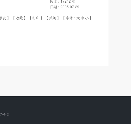
阅读：
17242
次
日期：
2005-07-29
朋友
】 【
收藏
】 【
打印
】 【
关闭
】 【 字体：
大
中
小
】
7号-2