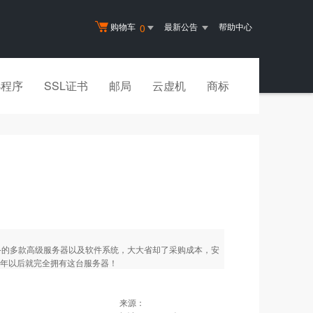
购物车
最新公告
帮助中心
0
小程序
SSL证书
邮局
云虚机
商标
精心准备的多款高级服务器以及软件系统，大大省却了采购成本，安
2年以后就完全拥有这台服务器！
来源：