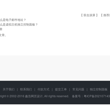
【 双击滚屏 】 【
推荐
么是电子邮件地址？
么是虚拟主机独立控制面板？
章
文章。
关于我们
|
联系我们
|
付款方式
|
提交工单
|
常见问题
|
独立控制面板
right © 2002-2016 鑫浩网页设计, All rights reserved. 备案号：
粤ICP备202107143