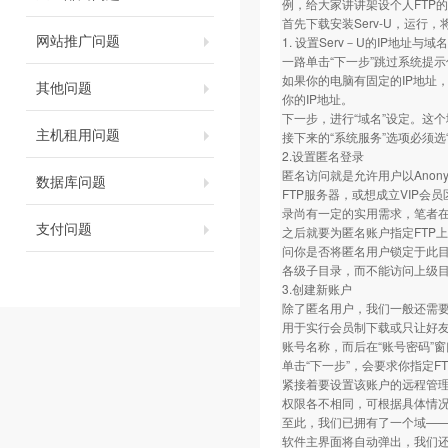
例，给大家讲讲架设个人FTP
首先下载安装Serv-U，运行
网站推广问题
1. 设置Serv－U的IP地址与域名
一路单击“下一步”跳过系统提示
如果你的电脑有固定的IP地址，
其他问题
你的IP地址。
下一步，进行“域名”设定。这个域名
主机租用问题
接下来的“系统服务”选项必须
2.设置匿名登录
匿名访问就是允许用户以Ano
数据库问题
FTP服务器，或想成立VIP会
录尚有一定的实用需求，笔者在
支付问题
之后就要为匿名账户指定FTP
问你是否将匿名用户锁定于此目
各级子目录，而不能访问上级
3.创建新账户
除了匿名用户，我们一般还需
用于实行会员制下载或只让好友访
账号名称，而后在“账号密码”
单击“下一步”，会要求你指定
紧接着要设置该账户的远程管理员
权限各不相同，可根据具体情
至此，我们已拥有了一个域——ftp.
软件主界面将自动弹出，我们