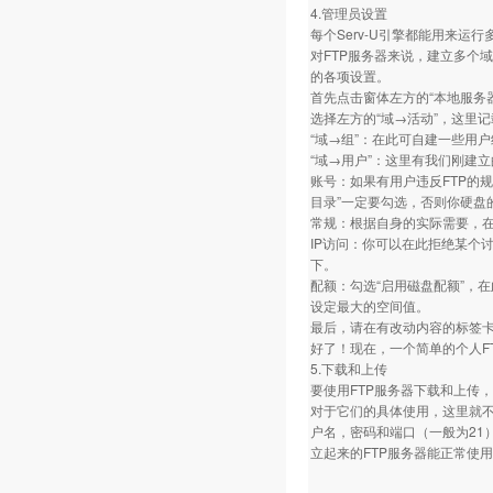
4.管理员设置
每个Serv-U引擎都能用来运行
对FTP服务器来说，建立多个
的各项设置。
首先点击窗体左方的“本地服务
选择左方的“域→活动”，这里
“域→组”：在此可自建一些用
“域→用户”：这里有我们刚建
账号：如果有用户违反FTP的
目录”一定要勾选，否则你硬盘
常规：根据自身的实际需要，在
IP访问：你可以在此拒绝某个讨
下。
配额：勾选“启用磁盘配额”，在
设定最大的空间值。
最后，请在有改动内容的标签卡
好了！现在，一个简单的个人F
5.下载和上传
要使用FTP服务器下载和上传，就要
对于它们的具体使用，这里就不
户名，密码和端口（一般为21
立起来的FTP服务器能正常使